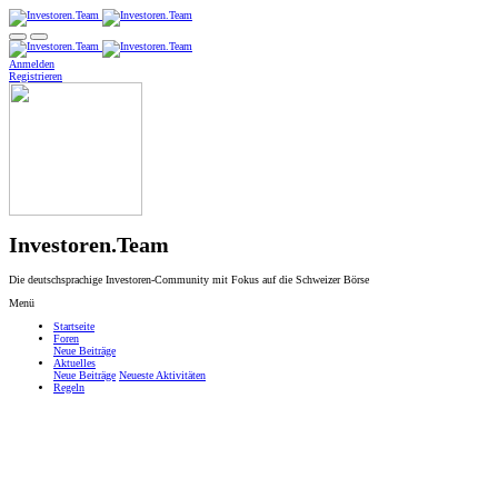
Anmelden
Registrieren
Investoren.Team
Die deutschsprachige Investoren-Community mit Fokus auf die Schweizer Börse
Menü
Startseite
Foren
Neue Beiträge
Aktuelles
Neue Beiträge
Neueste Aktivitäten
Regeln